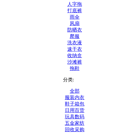
人字拖
打底裤
雨伞
风扇
防晒衣
爬服
洗衣液
速干衣
收纳盒
沙滩裤
拖鞋
分类:
全部
服装内衣
鞋子箱包
日用百货
玩具数码
五金家纺
回收采购