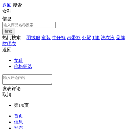
返回
搜索
女鞋
信息
热门搜索：
羽绒服
童装
牛仔裤
吊带衫
外贸
T恤
洗衣液
品牌
防晒衣
返回
女鞋
价格筛选
发表评论
取消
第1/0页
首页
信息
发布