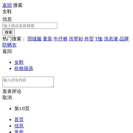
返回
搜索
女鞋
信息
热门搜索：
羽绒服
童装
牛仔裤
吊带衫
外贸
T恤
洗衣液
品牌
防晒衣
返回
女鞋
价格筛选
发表评论
取消
第1/0页
首页
信息
发布