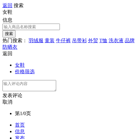
返回
搜索
女鞋
信息
热门搜索：
羽绒服
童装
牛仔裤
吊带衫
外贸
T恤
洗衣液
品牌
防晒衣
返回
女鞋
价格筛选
发表评论
取消
第1/0页
首页
信息
发布