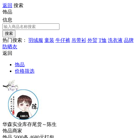
返回
搜索
饰品
信息
热门搜索：
羽绒服
童装
牛仔裤
吊带衫
外贸
T恤
洗衣液
品牌
防晒衣
返回
饰品
价格筛选
华森实业库存尾货～陈生
饰品
商家
饰品 5000条 4680元打包