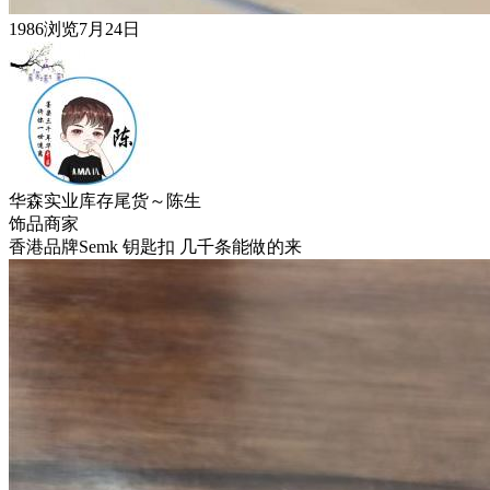
1986浏览
7月24日
华森实业库存尾货～陈生
饰品
商家
香港品牌Semk 钥匙扣 几千条 ​能做的来