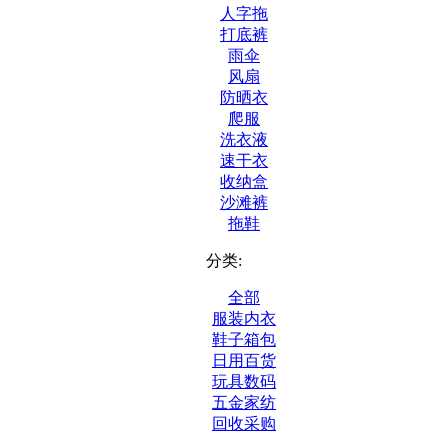
人字拖
打底裤
雨伞
风扇
防晒衣
爬服
洗衣液
速干衣
收纳盒
沙滩裤
拖鞋
分类:
全部
服装内衣
鞋子箱包
日用百货
玩具数码
五金家纺
回收采购