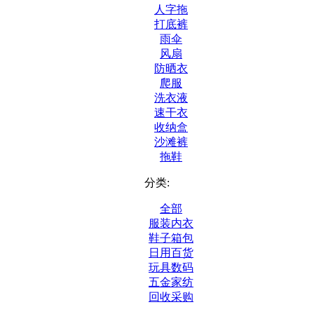
人字拖
打底裤
雨伞
风扇
防晒衣
爬服
洗衣液
速干衣
收纳盒
沙滩裤
拖鞋
分类:
全部
服装内衣
鞋子箱包
日用百货
玩具数码
五金家纺
回收采购