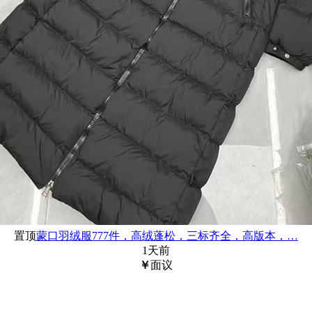
置顶
蒙口羽绒服777件，高绒蓬松，三标齐全，高版本，…
1天前
￥
面议