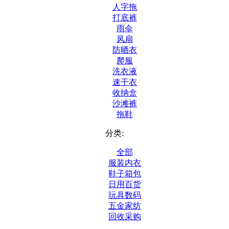
人字拖
打底裤
雨伞
风扇
防晒衣
爬服
洗衣液
速干衣
收纳盒
沙滩裤
拖鞋
分类:
全部
服装内衣
鞋子箱包
日用百货
玩具数码
五金家纺
回收采购