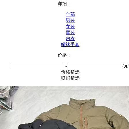
详细：
全部
男装
女装
童装
内衣
帽袜手套
价格：
-
(元
价格筛选
取消筛选