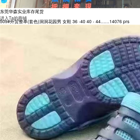
东莞华森实业库存尾货
进入Ta的商铺
509#外贸整单(套色)洞洞花园男 女鞋 36 -40 40 - 44……14076 prs